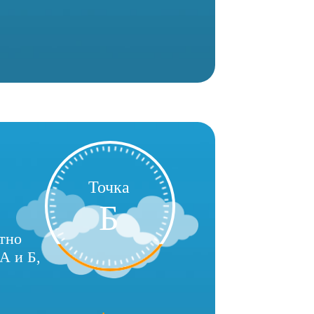
Точка
Б
стно
А и Б,