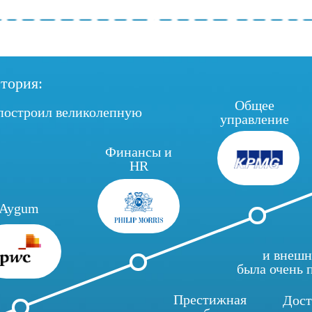
стория:
Общее
 построил великолепную
управление
Финансы и
HR
Aygum
и внешн
была очень 
Престижная
Дост