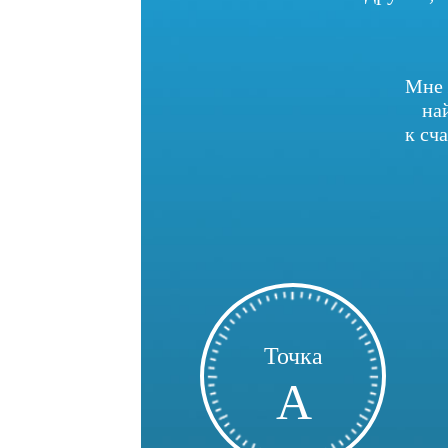
Мне 
на
к сч
Точка
А