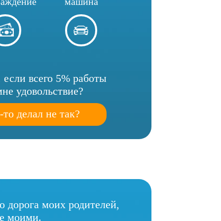
раждение
машина
, если всего 5% работы
мне удовольствие?
-то делал не так?
то дорога моих родителей,
не моими.