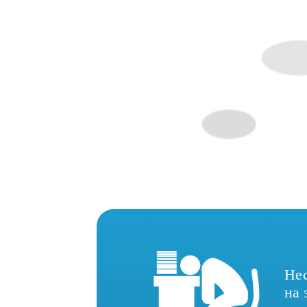
Нес
на 