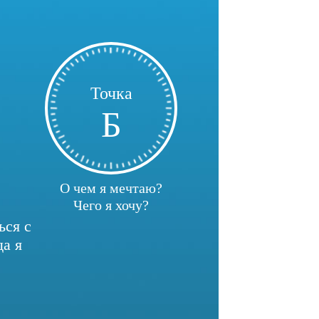
Точка
Б
О чем я мечтаю?
Чего я хочу?
ься с
да я