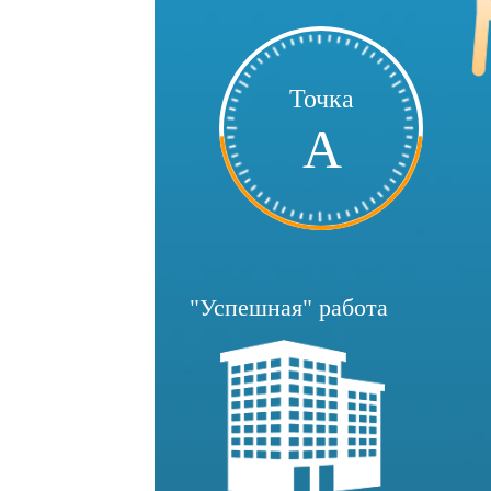
Точка
А
"Успешная" работа