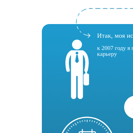
Итак, моя и
к 2007 году я
карьеру