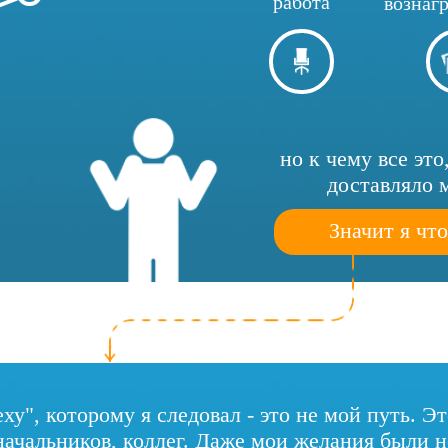
работа
вознаг
но к чему все это
доставляло 
Значит я что
еху", которому я следовал - это не мой путь. Э
начальников, коллег. Даже мои желания были 