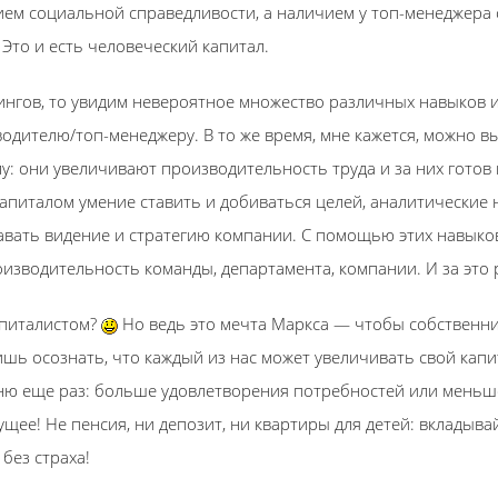
ием социальной справедливости, а наличием у топ-менеджера 
Это и есть человеческий капитал.
ингов, то увидим невероятное множество различных навыков и
дителю/топ-менеджеру. В то же время, мне кажется, можно вы
у: они увеличивают производительность труда и за них готов 
капиталом умение ставить и добиваться целей, аналитические 
авать видение и стратегию компании. С помощью этих навыко
изводительность команды, департамента, компании. И за это 
апиталистом?
Но ведь это мечта Маркса — чтобы собственни
шь осознать, что каждый из нас может увеличивать свой кап
ю еще раз: больше удовлетворения потребностей или меньше 
щее! Не пенсия, ни депозит, ни квартиры для детей: вкладыва
без страха!