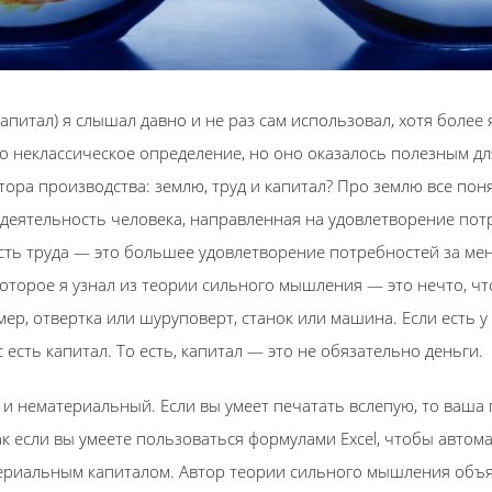
апитал) я слышал давно и не раз сам использовал, хотя более
то неклассическое определение, но оно оказалось полезным дл
ора производства: землю, труд и капитал? Про землю все поня
 деятельность человека, направленная на удовлетворение пот
сть труда — это большее удовлетворение потребностей за ме
которое я узнал из теории сильного мышления — это нечто, ч
ер, отвертка или шуруповерт, станок или машина. Если есть у
 есть капитал. То есть, капитал — это не обязательно деньги.
и нематериальный. Если вы умеет печатать вслепую, то ваша
как если вы умеете пользоваться формулами Excel, чтобы авто
териальным капиталом. Автор теории сильного мышления объя